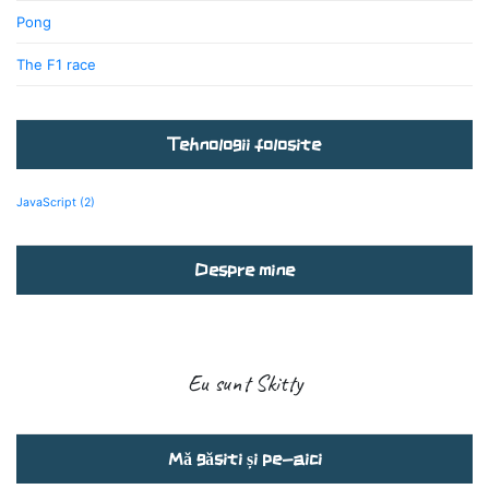
Pong
The F1 race
Tehnologii folosite
JavaScript
(2)
Despre mine
Eu sunt Skitty
Mă găsiti și pe-aici