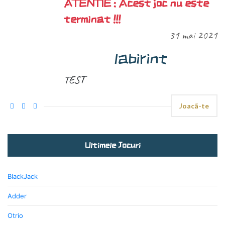
ATENTIE : Acest joc nu este
terminat !!!
31 mai 2021
labirint
TEST
Joacã-te
Ultimele Jocuri
BlackJack
Adder
Otrio