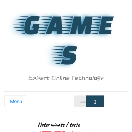
GAME
S
Expert Online Technology
Search
Menu
Search
for:
Neterminate / teste